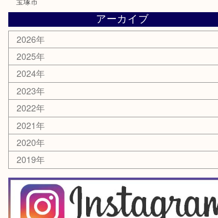
電動工具
楽器
ホビー
スマホ・タブレット
切手
囲碁・将棋
お線香・仏具
その他
お知らせ
エリアカテゴリ
豊中市
豊中駅
淀川区
箕面市
尼崎市