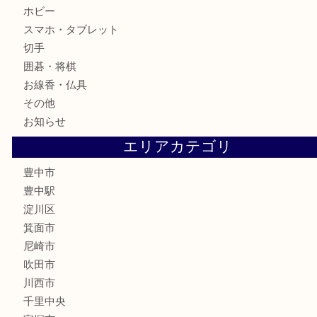
銀製品
古美術品
食器
テレホンカード
金券
株主優待券
古銭
金貨
記念メダル
化粧品
香水
サプリメント
喫煙具
文房具
鉄道模型
家電