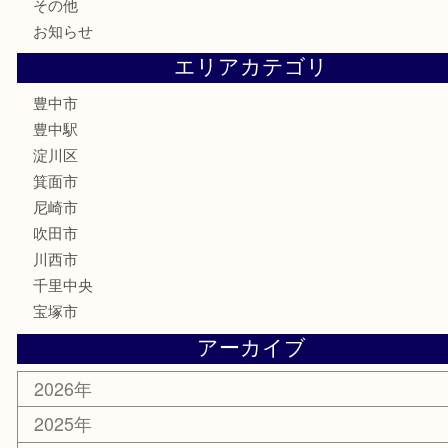
金券
株主優待券
古銭
金貨
記念メダル
化粧品
香水
サプリメント
喫煙具
文房具
鉄道模型
家電
電動工具
楽器
ホビー
スマホ・タブレット