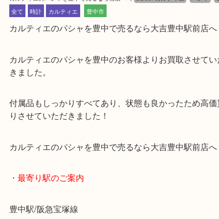
公開日:2023/11/20 最終更新日:2025/07/31
カルティエのパシャを豊中で売るなら当店へ
（
Cartier カルティエ
パシ
全て
時計
カルティエ
豊中市
カルティエのパシャを豊中で売るなら大吉豊中駅前
カルティエのパシャを豊中のお客様よりお買取させ
きました。
付属品もしっかりすべてあり、状態も良かったため
りさせていただきました！