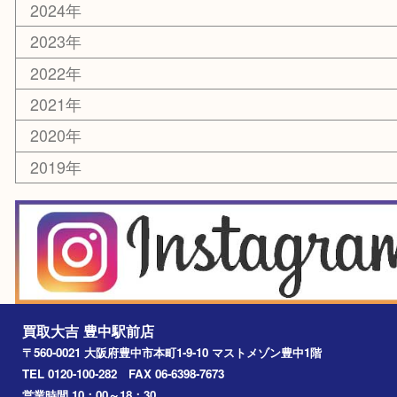
切手
囲碁・将棋
お線香・仏具
その他
お知らせ
エリアカテゴリ
豊中市
豊中駅
淀川区
箕面市
尼崎市
吹田市
川西市
千里中央
宝塚市