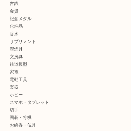
商品券
財布
バッグ
全て
貴金属
宝石
ブランド
時計
カメラ
お酒
骨董品
金製品
銀製品
古美術品
食器
テレホンカード