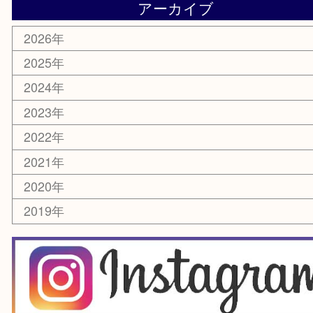
楽器
ホビー
スマホ・タブレット
切手
囲碁・将棋
お線香・仏具
その他
お知らせ
エリアカテゴリ
豊中市
豊中駅
淀川区
箕面市
尼崎市
吹田市