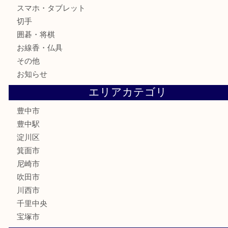
古美術品
食器
テレホンカード
金券
株主優待券
古銭
金貨
記念メダル
化粧品
香水
サプリメント
喫煙具
文房具
鉄道模型
家電
電動工具