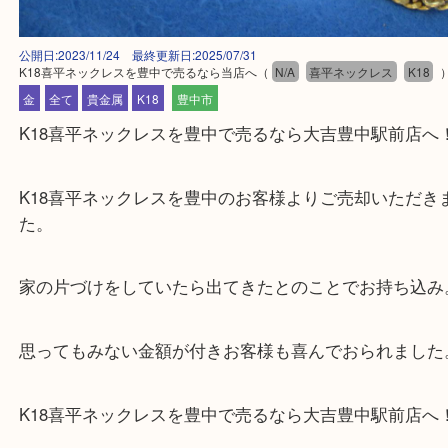
公開日:2023/11/24 最終更新日:2025/07/31
K18喜平ネックレスを豊中で売るなら当店へ
（
N/A
喜平ネックレス
K
金
全て
貴金属
K18
豊中市
K18喜平ネックレスを豊中で売るなら大吉豊中駅前
K18喜平ネックレスを豊中のお客様よりご売却いた
た。
家の片づけをしていたら出てきたとのことでお持ち