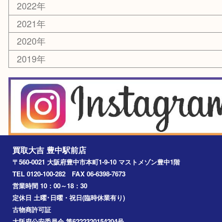
お線香・仏具
その他
お知らせ
エリアカテゴリ
豊中市
豊中駅
淀川区
箕面市
尼崎市
吹田市
川西市
千里中央
宝塚市
アーカイブ