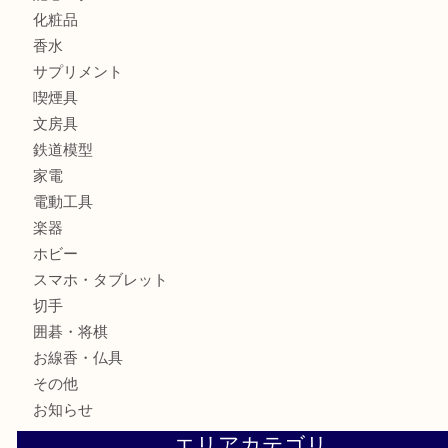
財布
バッグ
全て
貴金属
宝石
ブランド
時計
カメラ
お酒
骨董品
金製品
銀製品
古美術品
食器
テレホンカード
金券
株主優待券