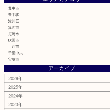
古銭
金貨
記念メダル
化粧品
香水
サプリメント
喫煙具
文房具
鉄道模型
家電
電動工具
楽器
ホビー
スマホ・タブレット
切手
囲碁・将棋