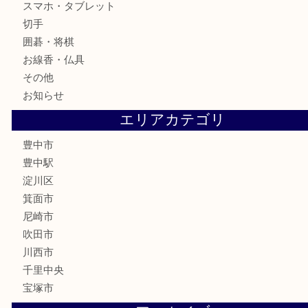
銀製品
古美術品
食器
テレホンカード
金券
株主優待券
古銭
金貨
記念メダル
化粧品
香水
サプリメント
喫煙具
文房具
鉄道模型
家電