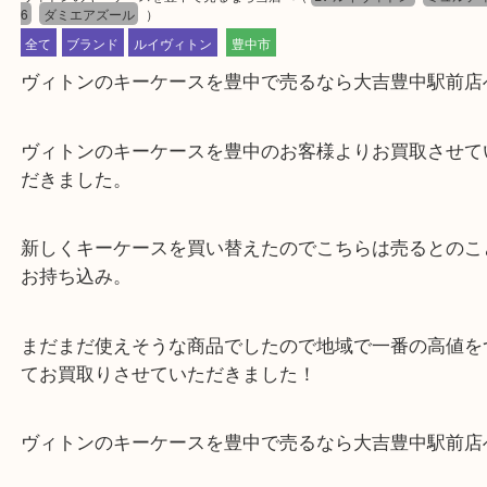
公開日:2024/01/03 最終更新日:2025/07/31
ヴィトンのキーケースを豊中で売るなら当店へ
（
LV ルイヴィトン
ミュ
6
ダミエアズール
）
全て
ブランド
ルイヴィトン
豊中市
ヴィトンのキーケースを豊中で売るなら大吉豊中駅
ヴィトンのキーケースを豊中のお客様よりお買取さ
だきました。
新しくキーケースを買い替えたのでこちらは売ると
お持ち込み。