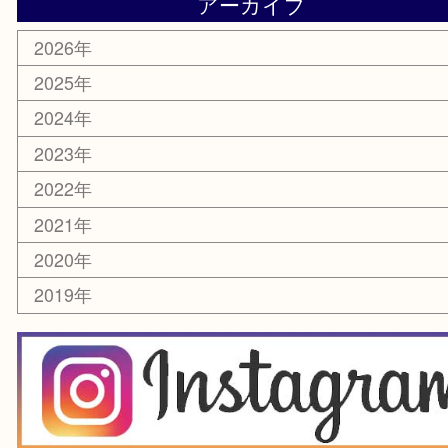
電動工具
楽器
ホビー
スマホ・タブレット
切手
囲碁・将棋
お線香・仏具
その他
お知らせ
エリアカテゴリ
豊中市
豊中駅
淀川区
箕面市
尼崎市