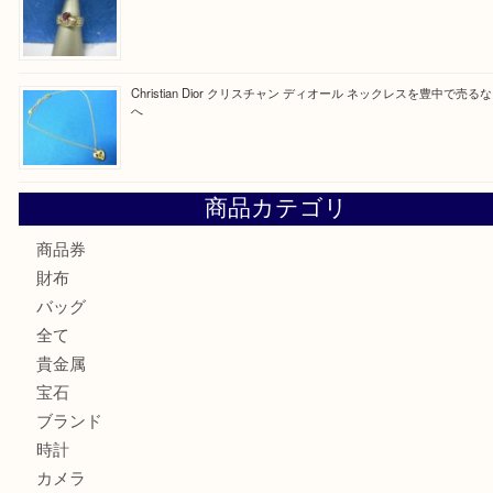
最近の投稿
Tiffany＆Co ティファニー ダブルライン リング シルバー9
なら当店へ
☆お知らせ☆2026年お盆休みのお知らせ 8/12-8/14
Cartier カルティエ 金無垢時計を豊中で売るなら当店へ
K18 ジュエリーリングを豊中で売るなら当店へ