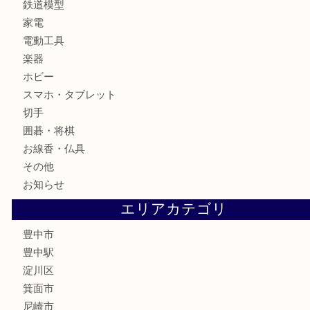
カメラ
お酒
骨董品
金製品
銀製品
古美術品
食器
テレホンカード
金券
株主優待券
古銭
金貨
記念メダル
化粧品
香水
サプリメント