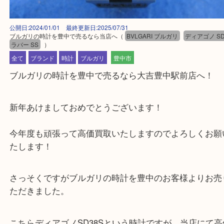
公開日:2024/01/01 最終更新日:2025/07/31
ブルガリの時計を豊中で売るなら当店へ
（
BVLGARI ブルガリ
ディアゴ
ラバー SS
）
全て
ブランド
時計
ブルガリ
豊中市
ブルガリの時計を豊中で売るなら大吉豊中駅前店へ
新年あけましておめでとうございます！
今年度も頑張って高価買取いたしますのでよろしく
たします！