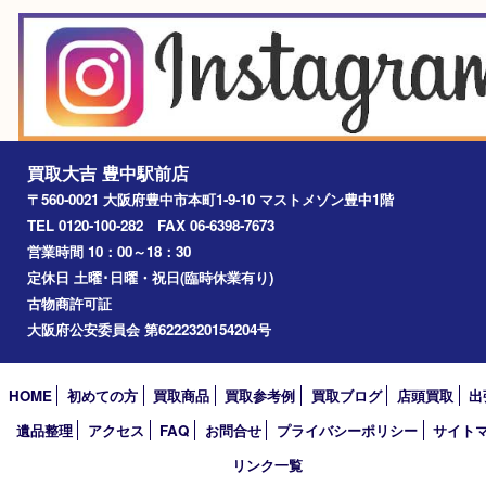
豊中駅
淀川区
箕面市
尼崎市
吹田市
川西市
千里中央
宝塚市
アーカイブ
2026年
2025年
2024年
2023年
2022年