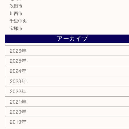
喫煙具
文房具
鉄道模型
家電
電動工具
楽器
ホビー
スマホ・タブレット
切手
囲碁・将棋
お線香・仏具
その他
お知らせ
エリアカテゴリ
豊中市