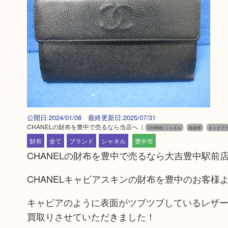
公開日:2024/01/08 最終更新日:2025/07/31
CHANELの財布を豊中で売るなら当店へ
（
CHANEL シャネル
長財布
キャビア
財布
全て
ブランド
シャネル
豊中市
CHANELの財布を豊中で売るなら大吉豊中駅前
CHANELキャビアスキンの財布を豊中のお客様
キャビアのように表面がツブツブしているレザ
買取りさせていただきました！