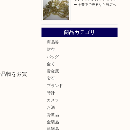
ー を豊中で売るなら当店へ
商品カテゴリ
商品券
財布
バッグ
全て
貴金属
お品物をお買
宝石
ブランド
時計
カメラ
お酒
骨董品
金製品
銀製品