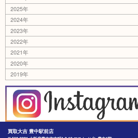
ホビー
スマホ・タブレット
切手
囲碁・将棋
お線香・仏具
その他
お知らせ
エリアカテゴリ
豊中市
豊中駅
淀川区
箕面市
尼崎市
吹田市
川西市