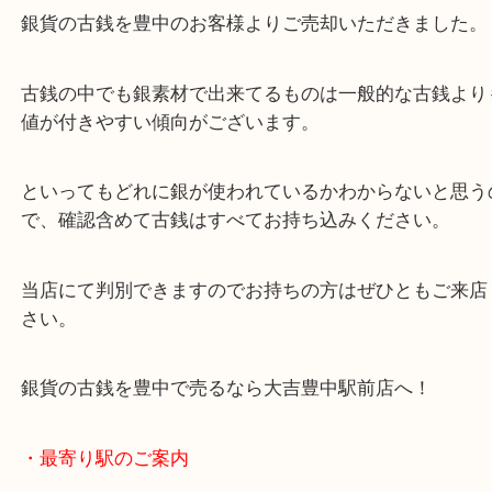
公開日:2024/01/19 最終更新日:2025/07/31
銀貨の古銭を豊中で売るなら当店へ
（
N/A
古銭
銀
）
全て
銀貨
古銭
豊中市
銀貨の古銭を豊中で売るなら大吉豊中駅前店へ！
銀貨の古銭を豊中のお客様よりご売却いただきまし
古銭の中でも銀素材で出来てるものは一般的な古銭
値が付きやすい傾向がございます。
といってもどれに銀が使われているかわからないと
で、確認含めて古銭はすべてお持ち込みください。
当店にて判別できますのでお持ちの方はぜひともご
さい。