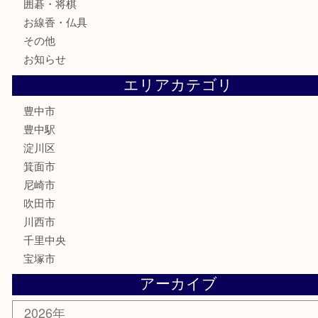
食器
テレホンカード
金券
株主優待券
古銭
金貨
記念メダル
化粧品
香水
サプリメント
喫煙具
文房具
鉄道模型
家電
電動工具
楽器