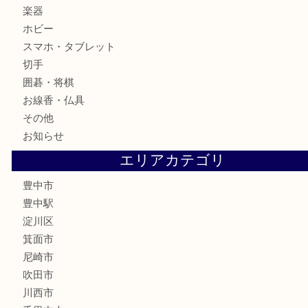
金製品
銀製品
古美術品
食器
テレホンカード
金券
株主優待券
古銭
金貨
記念メダル
化粧品
香水
サプリメント
喫煙具
文房具
鉄道模型