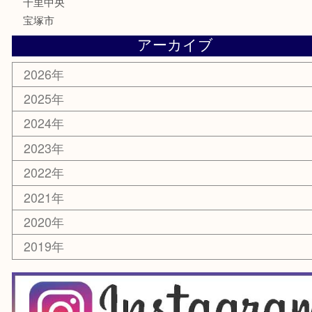
家電
電動工具
楽器
ホビー
スマホ・タブレット
切手
囲碁・将棋
お線香・仏具
その他
お知らせ
エリアカテゴリ
豊中市
豊中駅
淀川区
箕面市