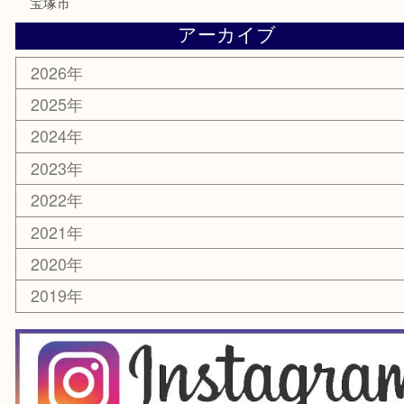
電動工具
楽器
ホビー
スマホ・タブレット
切手
囲碁・将棋
お線香・仏具
その他
お知らせ
エリアカテゴリ
豊中市
豊中駅
淀川区
箕面市
尼崎市