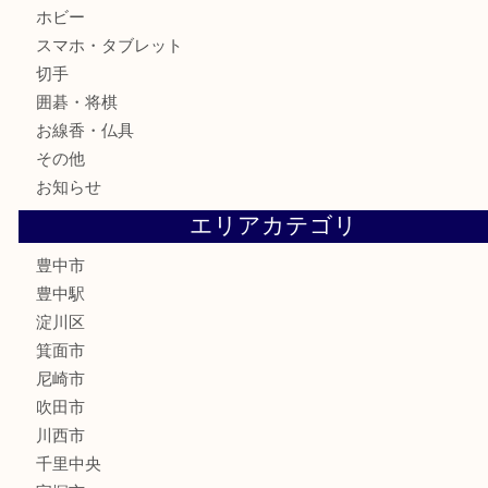
銀製品
古美術品
食器
テレホンカード
金券
株主優待券
古銭
金貨
記念メダル
化粧品
香水
サプリメント
喫煙具
文房具
鉄道模型
家電