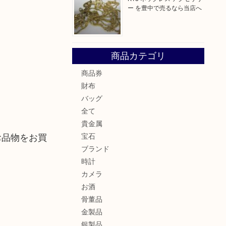
ー を豊中で売るなら当店へ
商品カテゴリ
商品券
財布
バッグ
全て
貴金属
お品物をお買
宝石
ブランド
時計
カメラ
お酒
骨董品
金製品
銀製品