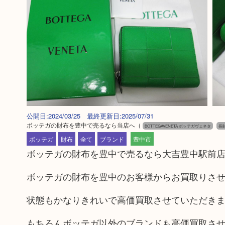
公開日:2024/03/25 最終更新日:2025/07/31
ボッテガの財布を豊中で売るなら当店へ
（
BOTTEGAVENETA ボッテガヴェネタ
長
ボッテガ
財布
全て
ブランド
豊中市
ボッテガの財布を豊中で売るなら大吉豊中駅前
ボッテガの財布を豊中のお客様からお買取りさ
状態もかなりきれいで高価買取させていただき
もちろんボッテガ以外のブランドも高価買取さ