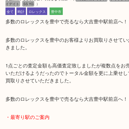
公開日:2024/04/01 最終更新日:2025/07/31
多数のロレックスを豊中で売るなら当店へ
（
ROLEX ロレックス
デイト
イデイト
SS YG
）
全て
時計
ロレックス
豊中市
多数のロレックスを豊中で売るなら大吉豊中駅前店
多数のロレックスを豊中のお客様よりお買取りさせ
きました。
1点ごとの査定金額も高価査定致しましたが複数点
いただけるようだったのでトータル金額を更に上乗
買取りさせていただきました。