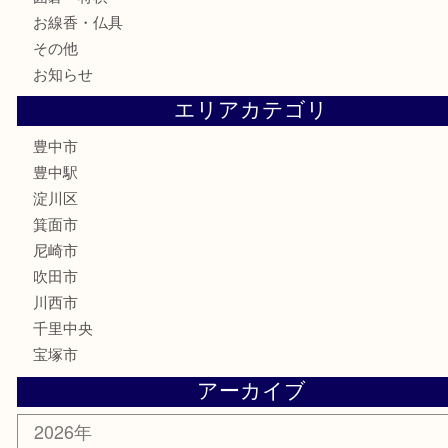
食器
テレホンカード
金券
株主優待券
古銭
金貨
記念メダル
化粧品
香水
サプリメント
喫煙具
文房具
鉄道模型
家電
電動工具
楽器