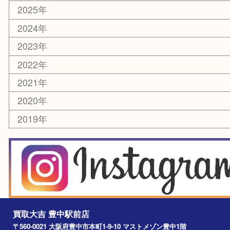
ホビー
スマホ・タブレット
切手
囲碁・将棋
お線香・仏具
その他
お知らせ
エリアカテゴリ
豊中市
豊中駅
淀川区
箕面市
尼崎市
吹田市
川西市
千里中央