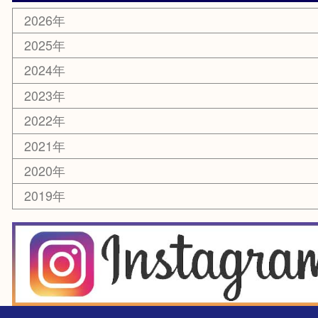
ホビー
スマホ・タブレット
切手
囲碁・将棋
お線香・仏具
その他
お知らせ
エリアカテゴリ
豊中市
豊中駅
淀川区
箕面市
尼崎市
吹田市
川西市