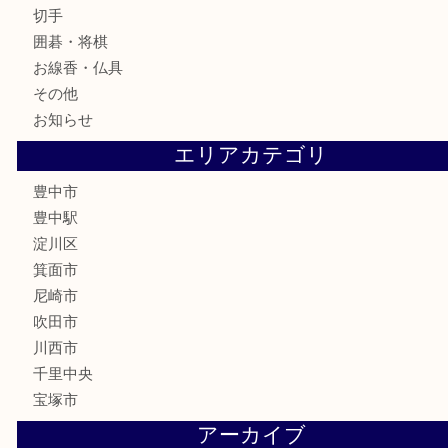
食器
テレホンカード
金券
株主優待券
古銭
金貨
記念メダル
化粧品
香水
サプリメント
喫煙具
文房具
鉄道模型
家電
電動工具
楽器