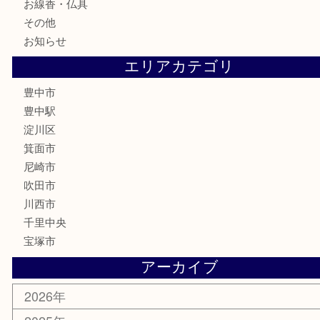
テレホンカード
金券
株主優待券
古銭
金貨
記念メダル
化粧品
香水
サプリメント
喫煙具
文房具
鉄道模型
家電
電動工具
楽器
ホビー