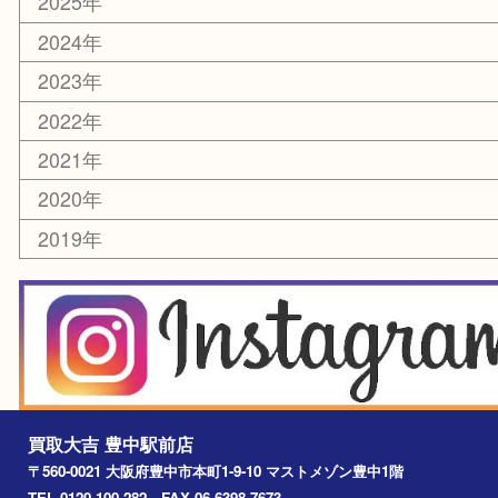
スマホ・タブレット
切手
囲碁・将棋
お線香・仏具
その他
お知らせ
エリアカテゴリ
豊中市
豊中駅
淀川区
箕面市
尼崎市
吹田市
川西市
千里中央