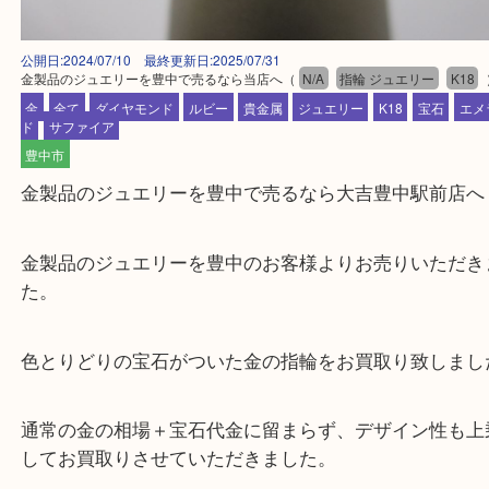
公開日:2024/07/10 最終更新日:2025/07/31
金製品のジュエリーを豊中で売るなら当店へ
（
N/A
指輪 ジュエリー
金
全て
ダイヤモンド
ルビー
貴金属
ジュエリー
K18
宝石
ド
サファイア
豊中市
金製品のジュエリーを豊中で売るなら大吉豊中駅前
金製品のジュエリーを豊中のお客様よりお売りいた
た。