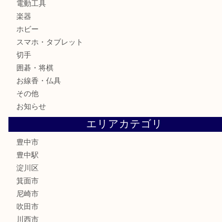
骨董品
金製品
銀製品
古美術品
食器
テレホンカード
金券
株主優待券
古銭
金貨
記念メダル
化粧品
香水
サプリメント
喫煙具
文房具