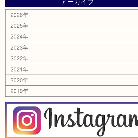
電動工具
楽器
ホビー
スマホ・タブレット
切手
囲碁・将棋
お線香・仏具
その他
お知らせ
エリアカテゴリ
豊中市
豊中駅
淀川区
箕面市
尼崎市