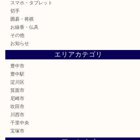
銀製品
古美術品
食器
テレホンカード
金券
株主優待券
古銭
金貨
記念メダル
化粧品
香水
サプリメント
喫煙具
文房具
鉄道模型
家電