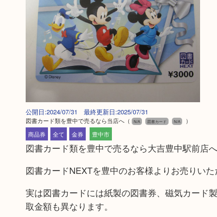
公開日:2024/07/31 最終更新日:2025/07/31
図書カード類を豊中で売るなら当店へ
（
）
N/A
図書カード
N/A
商品券
全て
金券
豊中市
図書カード類を豊中で売るなら大吉豊中駅前店
図書カードNEXTを豊中のお客様よりお売りいた
実は図書カードには紙製の図書券、磁気カード製
取金額も異なります。