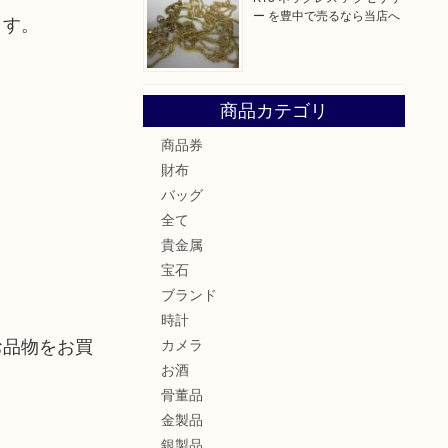
ー を豊中で売るなら当店へ
ます。
商品カテゴリ
商品券
財布
バッグ
全て
貴金属
宝石
ブランド
時計
お品物をお買
カメラ
お酒
骨董品
金製品
銀製品