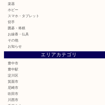
金製品
銀製品
古美術品
食器
テレホンカード
金券
株主優待券
古銭
金貨
記念メダル
化粧品
香水
サプリメント
喫煙具
文房具
鉄道模型