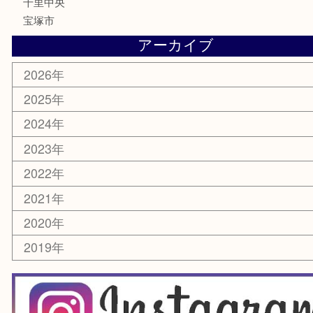
家電
電動工具
楽器
ホビー
スマホ・タブレット
切手
囲碁・将棋
お線香・仏具
その他
お知らせ
エリアカテゴリ
豊中市
豊中駅
淀川区
箕面市