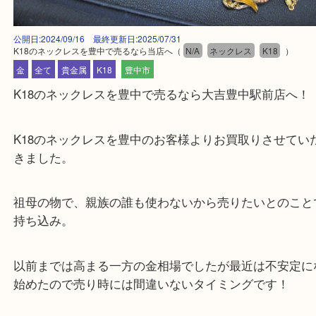
公開日:2024/09/16 最終更新日:2025/07/31
K18のネックレスを豊中で売るなら当店へ
（
N/A
ネックレス
K18
）
金
全て
貴金属
K18
豊中市
K18のネックレスを豊中で売るなら大吉豊中駅前店
K18のネックレスを豊中のお客様よりお買取りさせ
きました。
祖母の物で、親族の誰も使わないから売りたいとの
持ち込み。