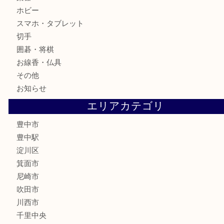
銀製品
古美術品
食器
テレホンカード
金券
株主優待券
古銭
金貨
記念メダル
化粧品
香水
サプリメント
喫煙具
文房具
鉄道模型
家電