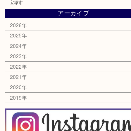
電動工具
楽器
ホビー
スマホ・タブレット
切手
囲碁・将棋
お線香・仏具
その他
お知らせ
エリアカテゴリ
豊中市
豊中駅
淀川区
箕面市
尼崎市