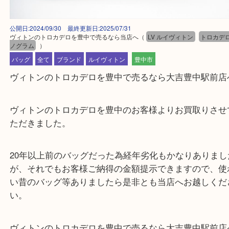
公開日:2024/09/30 最終更新日:2025/07/31
ヴィトンのトロカデロを豊中で売るなら当店へ
（
LV ルイヴィトン
トロ
ノグラム
）
バッグ
全て
ブランド
ルイヴィトン
豊中市
ヴィトンのトロカデロを豊中で売るなら大吉豊中駅
ヴィトンのトロカデロを豊中のお客様よりお買取り
ただきました。
20年以上前のバッグだった為経年劣化もかなりあり