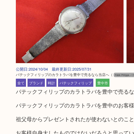
公開日:2024/10/04 最終更新日:2025/07/31
パテックフィリップのカラトラバを豊中で売るなら当店へ
（
Patek Philip
全て
ブランド
時計
パテックフィリップ
豊中市
パテックフィリップのカラトラバを豊中で売る
パテックフィリップのカラトラバを豊中のお客
祖父母からプレゼントされたが使わないとのこ
お客様自身大したものではないだろうと思って