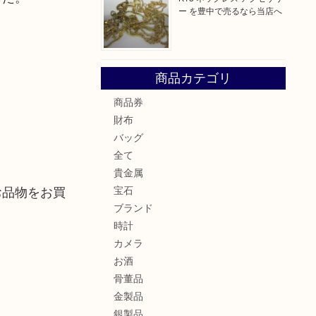
ー を豊中で売るなら当店へ
商品カテゴリ
商品券
財布
バッグ
全て
貴金属
お品物をお買
宝石
ブランド
時計
カメラ
お酒
骨董品
金製品
銀製品