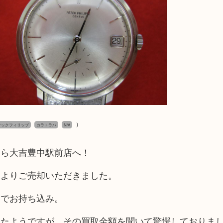
）
pe パテックフィリップ
カラトラバ
N/A
なら大吉豊中駅前店へ！
様よりご売却いただきました。
とでお持ち込み。
いたようですが、その買取金額を聞いて驚愕しておりま