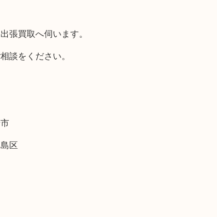
も出張買取へ伺います。
ご相談をください。
崎市
福島区
。