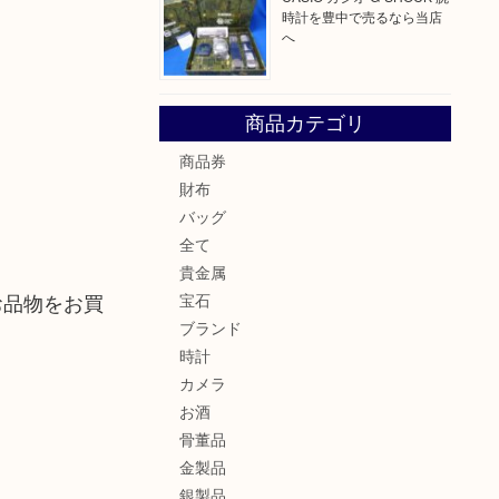
時計を豊中で売るなら当店
へ
商品カテゴリ
商品券
財布
バッグ
全て
貴金属
お品物をお買
宝石
ブランド
時計
カメラ
お酒
骨董品
金製品
銀製品