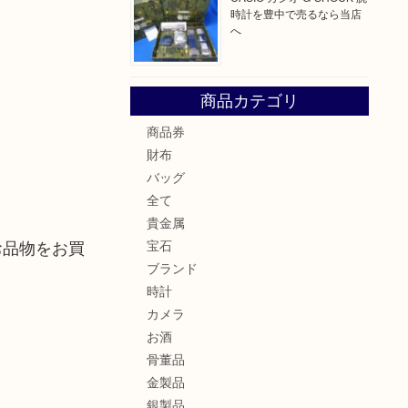
時計を豊中で売るなら当店
へ
商品カテゴリ
商品券
財布
バッグ
全て
貴金属
お品物をお買
宝石
ブランド
時計
カメラ
お酒
骨董品
金製品
銀製品