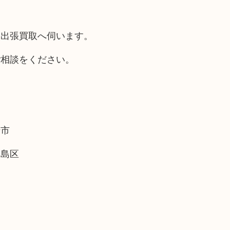
も出張買取へ伺います。
ご相談をください。
崎市
福島区
。