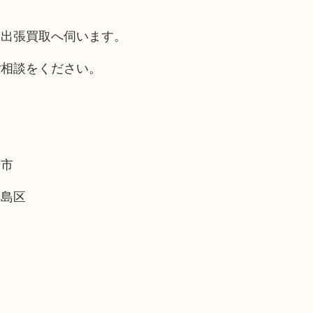
も出張買取へ伺います。
ご相談をください。
崎市
福島区
。