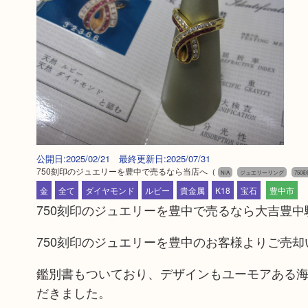
公開日:2025/02/21 最終更新日:2025/07/31
750刻印のジュエリーを豊中で売るなら当店へ
（
N/A
ジュエリーリング
750
金
全て
ダイヤモンド
ルビー
貴金属
K18
宝石
豊中市
750刻印のジュエリーを豊中で売るなら大吉豊中
750刻印のジュエリーを豊中のお客様よりご売
鑑別書もついており、デザインもユーモアある
だきました。