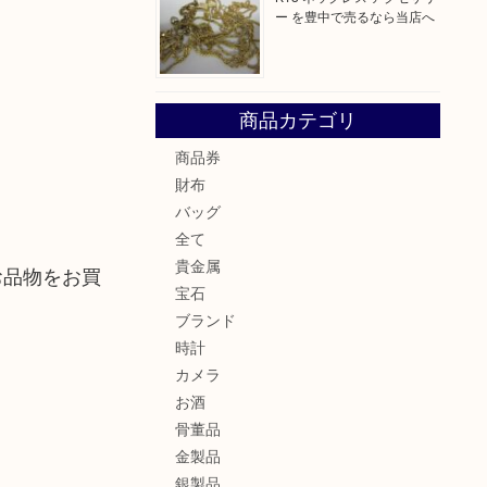
ー を豊中で売るなら当店へ
商品カテゴリ
商品券
財布
バッグ
全て
貴金属
お品物をお買
宝石
ブランド
時計
カメラ
お酒
骨董品
金製品
銀製品