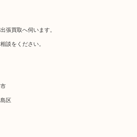
も出張買取へ伺います。
ご相談をください。
崎市
福島区
。