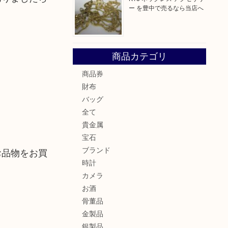
ー を豊中で売るなら当店へ
商品カテゴリ
商品券
財布
バッグ
全て
貴金属
宝石
ブランド
お品物をお買
時計
カメラ
お酒
骨董品
金製品
銀製品