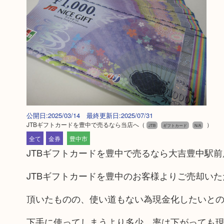
公開日:2025/03/14 最終更新日:2025/07/31
JTBギフトカードを豊中で売るなら当店へ
（
）
JTB
ギフトカード
N/A
全て
金券
豊中市
JTBギフトカードを豊中で売るなら大吉豊中駅前
JTBギフトカードを豊中のお客様よりご売却い
頂いたものの、使い道もない為現金化したいと
下手に使ってしまうより多少、率は下がっても