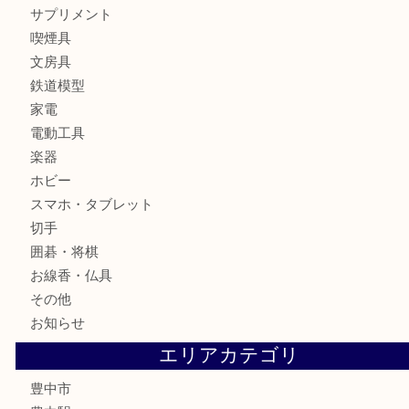
貴金属
宝石
ブランド
時計
カメラ
お酒
骨董品
金製品
銀製品
古美術品
食器
テレホンカード
金券
株主優待券
古銭
金貨