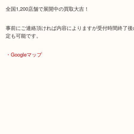
買取専門店です。
貴金属・ブランドなどの他にも鉄道模型・骨董品・
で業界最多の買取品目数で使わなくなったお品物を
しています！
全国1,200店舗で展開中の買取大吉！
事前にご連絡頂ければ内容によりますが受付時間終
定も可能です。
・Googleマップ