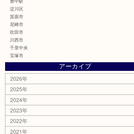
記念メダル
化粧品
香水
サプリメント
喫煙具
文房具
鉄道模型
家電
電動工具
楽器
ホビー
スマホ・タブレット
切手
囲碁・将棋
お線香・仏具
その他