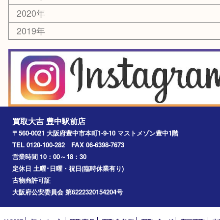
お知らせ
エリアカテゴリ
豊中市
豊中駅
淀川区
箕面市
尼崎市
吹田市
川西市
千里中央
宝塚市
アーカイブ
2026年
2025年