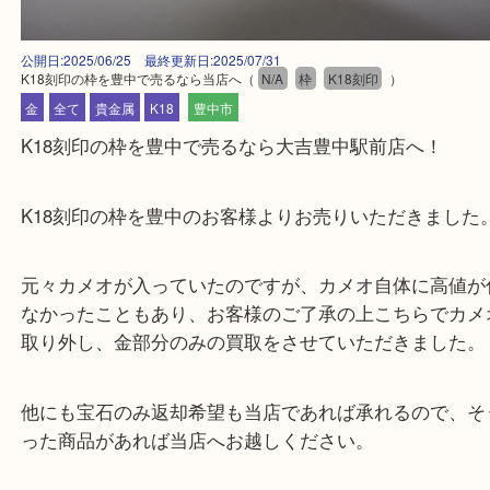
公開日:2025/06/25 最終更新日:2025/07/31
K18刻印の枠を豊中で売るなら当店へ
（
N/A
枠
K18刻印
）
金
全て
貴金属
K18
豊中市
K18刻印の枠を豊中で売るなら大吉豊中駅前店へ！
K18刻印の枠を豊中のお客様よりお売りいただきま
元々カメオが入っていたのですが、カメオ自体に高
なかったこともあり、お客様のご了承の上こちらで
取り外し、金部分のみの買取をさせていただきまし