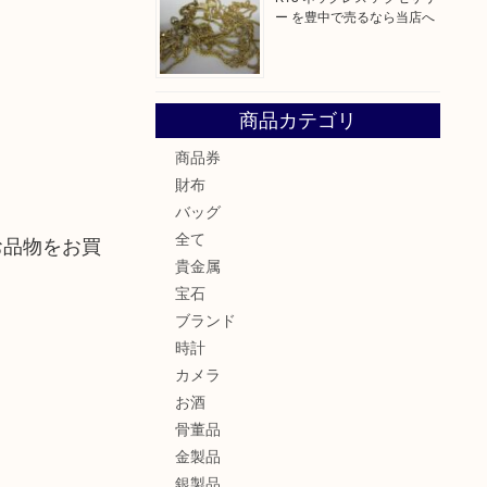
ー を豊中で売るなら当店へ
商品カテゴリ
商品券
財布
バッグ
全て
お品物をお買
貴金属
宝石
ブランド
時計
カメラ
お酒
骨董品
金製品
銀製品