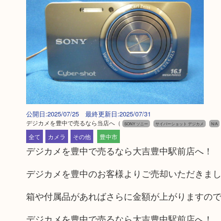
公開日:2025/07/25 最終更新日:2025/07/31
デジカメを豊中で売るなら当店へ
（
SONY ソニー
サイバーショット デジカメ
N/A
全て
カメラ
その他
豊中市
デジカメを豊中で売るなら大吉豊中駅前店へ！
デジカメを豊中のお客様よりご売却いただきま
箱や付属品があればさらに金額が上がりますの
デジカメを豊中で売るなら大吉豊中駅前店へ！