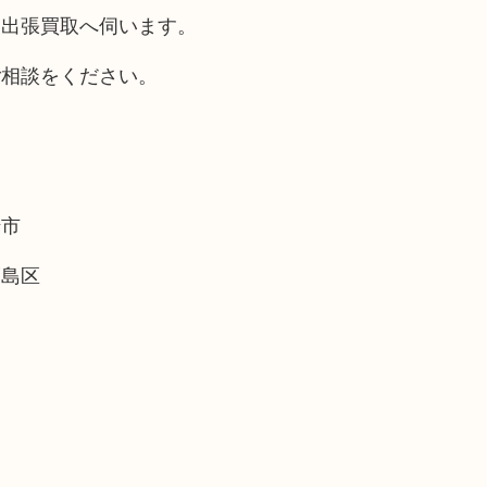
も出張買取へ伺います。
ご相談をください。
崎市
福島区
。