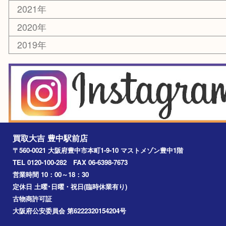
その他
お知らせ
エリアカテゴリ
豊中市
豊中駅
淀川区
箕面市
尼崎市
吹田市
川西市
千里中央
宝塚市
アーカイブ
2026年