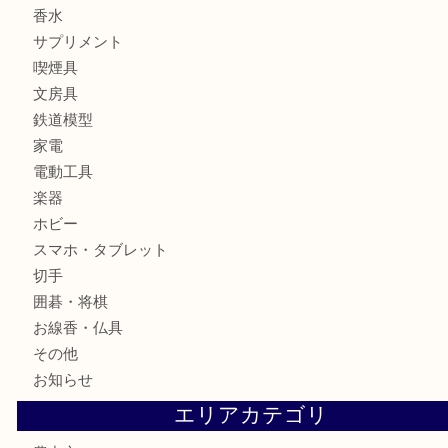
全て
貴金属
宝石
ブランド
時計
カメラ
お酒
骨董品
金製品
銀製品
古美術品
食器
テレホンカード
金券
株主優待券
古銭