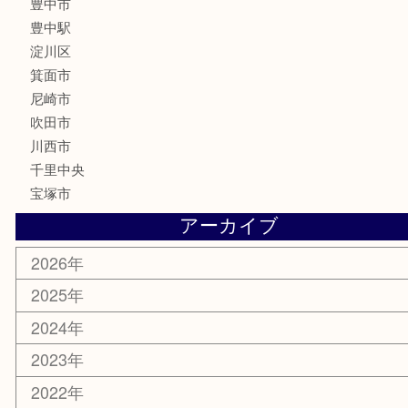
金貨
記念メダル
化粧品
香水
サプリメント
喫煙具
文房具
鉄道模型
家電
電動工具
楽器
ホビー
スマホ・タブレット
切手
囲碁・将棋
お線香・仏具