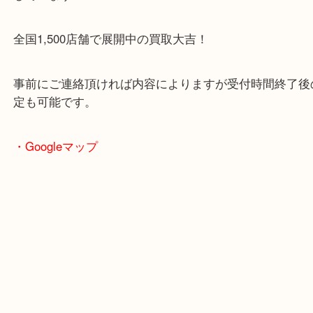
豊中市・箕面市・池田市・川西市・吹田市からご来
買取専門店です。
貴金属・ブランドなどの他にも鉄道模型・骨董品・
で業界最多の買取品目数で使わなくなったお品物を
しています！
全国1,500店舗で展開中の買取大吉！
事前にご連絡頂ければ内容によりますが受付時間終
定も可能です。
・Googleマップ