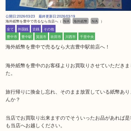
公開日:2026/03/23 最終更新日:2026/03/19
海外紙幣を豊中で売るなら当店へ
（
N/A
海外紙幣
N/A
）
全て
外国銭
古銭
その他
豊中市
豊中駅
箕面市
吹田市
川西市
千里中央
海外紙幣を豊中で売るなら大吉豊中駅前店へ！
海外紙幣を豊中のお客様よりお買取りさせていただ
た。
旅行帰りに換金し忘れ、そのまま放置している紙幣