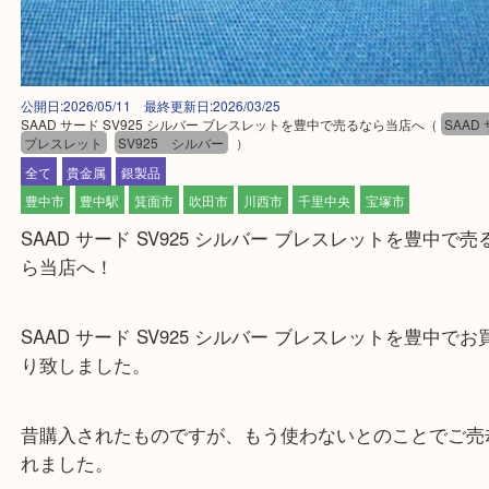
公開日:2026/05/11 最終更新日:2026/03/25
SAAD サード SV925 シルバー ブレスレットを豊中で売るなら当店へ
（
S
ブレスレット
SV925 シルバー
）
全て
貴金属
銀製品
豊中市
豊中駅
箕面市
吹田市
川西市
千里中央
宝塚市
SAAD サード SV925 シルバー ブレスレットを豊
ら当店へ！
SAAD サード SV925 シルバー ブレスレットを豊