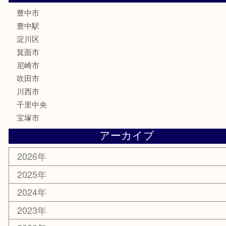
古銭
金貨
記念メダル
化粧品
香水
サプリメント
喫煙具
文房具
鉄道模型
家電
電動工具
楽器
ホビー
スマホ・タブレット
切手
囲碁・将棋