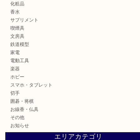
バッグ
全て
貴金属
宝石
ブランド
時計
カメラ
お酒
骨董品
金製品
銀製品
古美術品
食器
テレホンカード
金券
株主優待券