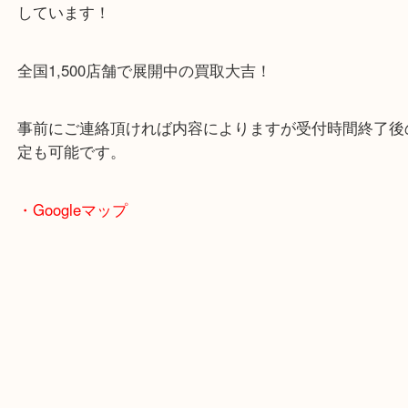
豊中市・箕面市・池田市・川西市・吹田市からご来
買取専門店です。
貴金属・ブランドなどの他にも鉄道模型・骨董品・
で業界最多の買取品目数で使わなくなったお品物を
しています！
全国1,500店舗で展開中の買取大吉！
事前にご連絡頂ければ内容によりますが受付時間終
定も可能です。
・Googleマップ