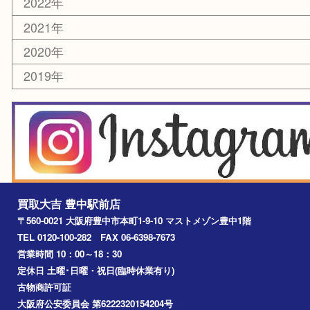
お線香・仏具
その他
お知らせ
エリアカテゴリ
豊中市
豊中駅
淀川区
箕面市
尼崎市
吹田市
川西市
千里中央
宝塚市
アーカイブ