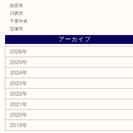
サプリメント
喫煙具
文房具
鉄道模型
家電
電動工具
楽器
ホビー
スマホ・タブレット
切手
囲碁・将棋
お線香・仏具
その他
お知らせ
エリアカテゴリ