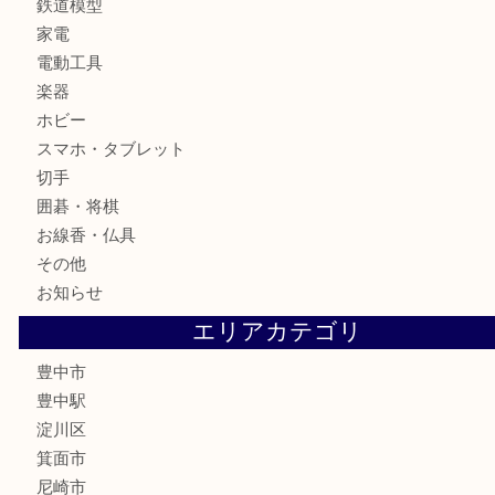
時計
カメラ
お酒
骨董品
金製品
銀製品
古美術品
食器
テレホンカード
金券
株主優待券
古銭
金貨
記念メダル
化粧品
香水