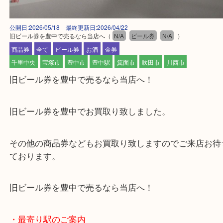
公開日:2026/05/18 最終更新日:2026/04/22
旧ビール券を豊中で売るなら当店へ
（
N/A
ビール券
N/A
）
商品券
全て
ビール券
お酒
金券
千里中央
宝塚市
豊中市
豊中駅
箕面市
吹田市
川西市
旧ビール券を豊中で売るなら当店へ！
旧ビール券を豊中でお買取り致しました。
その他の商品券などもお買取り致しますのでご来店
ております。