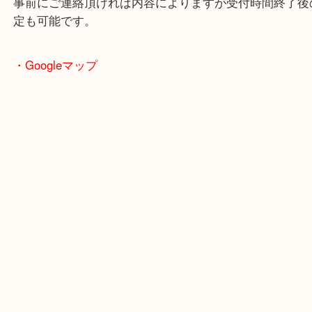
で業界最多の買取品目数で使わなくなったお品物を
しています！
全国1,500店舗で展開中の買取大吉！
事前にご連絡頂ければ内容によりますが受付時間終
定も可能です。
・Googleマップ