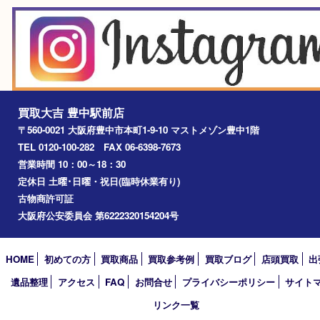
豊中市
豊中駅
淀川区
箕面市
尼崎市
吹田市
川西市
千里中央
宝塚市
アーカイブ
2026年
2025年
2024年
2023年