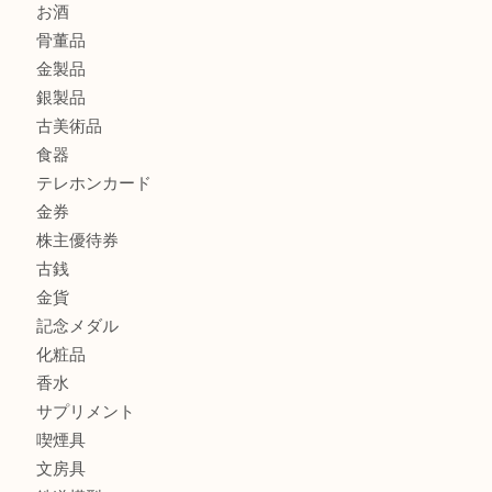
Christian Dior クリスチャン ディオール ネックレスを豊
へ
CASIO カシオ G-SHOCK 腕時計を豊中で売るなら当店へ
商品カテゴリ
商品券
財布
バッグ
全て
貴金属
宝石
ブランド