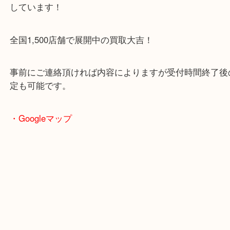
豊中市・箕面市・池田市・川西市・吹田市からご来
買取専門店です。
貴金属・ブランドなどの他にも鉄道模型・骨董品・
で業界最多の買取品目数で使わなくなったお品物を
しています！
全国1,500店舗で展開中の買取大吉！
事前にご連絡頂ければ内容によりますが受付時間終
定も可能です。
・Googleマップ