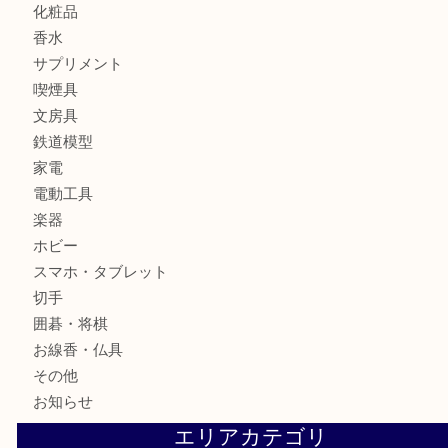
バッグ
全て
貴金属
宝石
ブランド
時計
カメラ
お酒
骨董品
金製品
銀製品
古美術品
食器
テレホンカード
金券
株主優待券