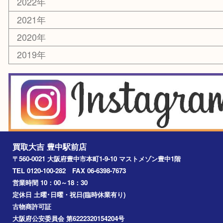
お線香・仏具
その他
お知らせ
エリアカテゴリ
豊中市
豊中駅
淀川区
箕面市
尼崎市
吹田市
川西市
千里中央
宝塚市
アーカイブ