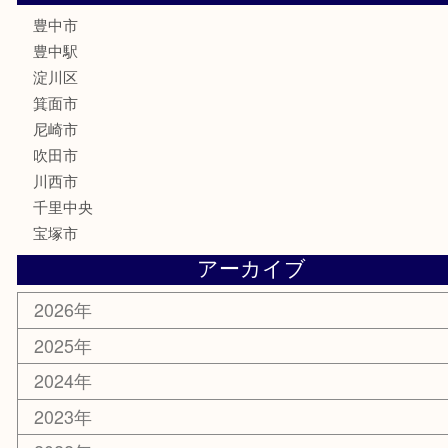
古銭
金貨
記念メダル
化粧品
香水
サプリメント
喫煙具
文房具
鉄道模型
家電
電動工具
楽器
ホビー
スマホ・タブレット
切手
囲碁・将棋