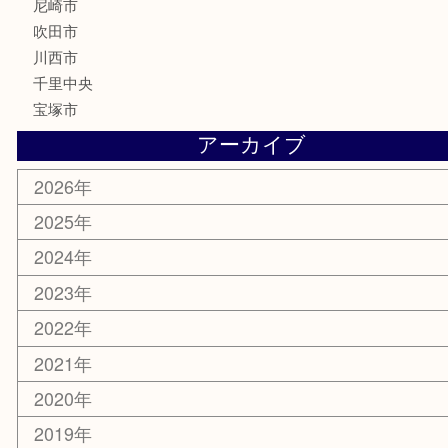
鉄道模型
家電
電動工具
楽器
ホビー
スマホ・タブレット
切手
囲碁・将棋
お線香・仏具
その他
お知らせ
エリアカテゴリ
豊中市
豊中駅
淀川区