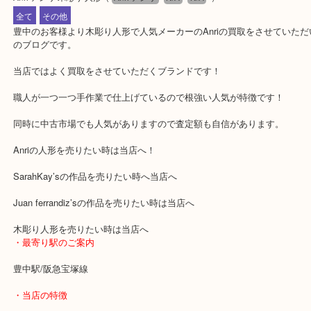
公開日:2020/01/14
Anri アンリ 木彫り 人形
（
Anri アンリ
N/A
N/A
）
全て
その他
豊中のお客様より木彫り人形で人気メーカーのAnriの買取をさせて
のブログです。
当店ではよく買取をさせていただくブランドです！
職人が一つ一つ手作業で仕上げているので根強い人気が特徴です！
同時に中古市場でも人気がありますので査定額も自信があります。
Anriの人形を売りたい時は当店へ！
SarahKay’sの作品を売りたい時へ当店へ