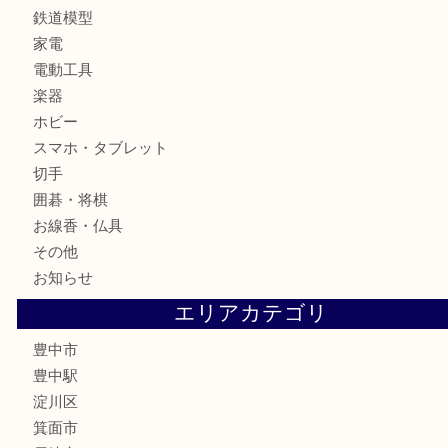
骨董品
金製品
銀製品
古美術品
食器
テレホンカード
金券
株主優待券
古銭
金貨
記念メダル
化粧品
香水
サプリメント
喫煙具
文房具