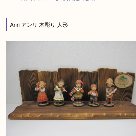
HOME
>
最新の買取情報
>
Anri_木彫り人形_買取_大吉
Anri アンリ 木彫り 人形