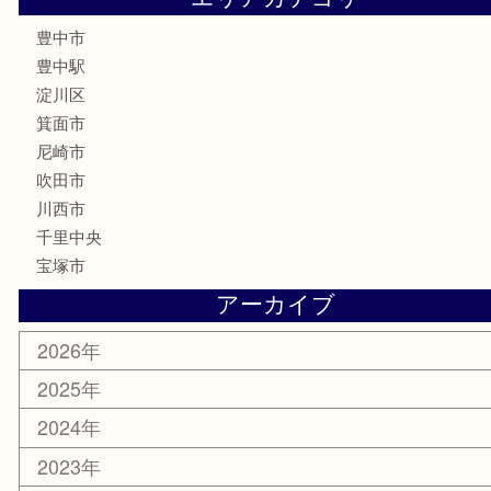
香水
サプリメント
喫煙具
文房具
鉄道模型
家電
電動工具
楽器
ホビー
スマホ・タブレット
切手
囲碁・将棋
お線香・仏具
その他
お知らせ
エリアカテゴリ