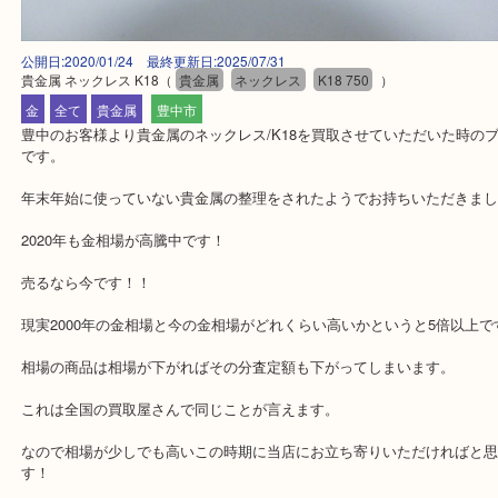
公開日:2020/01/24 最終更新日:2025/07/31
貴金属 ネックレス K18
（
貴金属
ネックレス
K18 750
）
金
全て
貴金属
豊中市
豊中のお客様より貴金属のネックレス/K18を買取させていただいた
です。
年末年始に使っていない貴金属の整理をされたようでお持ちいただ
2020年も金相場が高騰中です！
売るなら今です！！
現実2000年の金相場と今の金相場がどれくらい高いかというと5倍