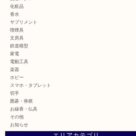
ブランド
時計
カメラ
お酒
骨董品
金製品
銀製品
古美術品
食器
テレホンカード
金券
株主優待券
古銭
金貨
記念メダル
化粧品