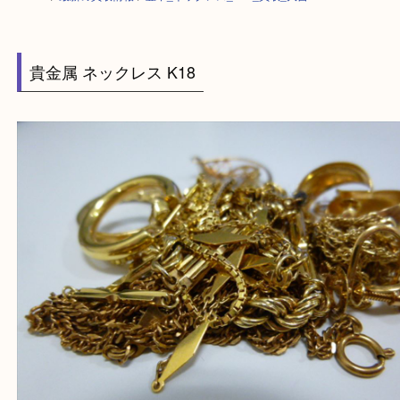
HOME
>
最新の買取情報
>
豊中_ネックレス_K18_買取_大吉
貴金属 ネックレス K18