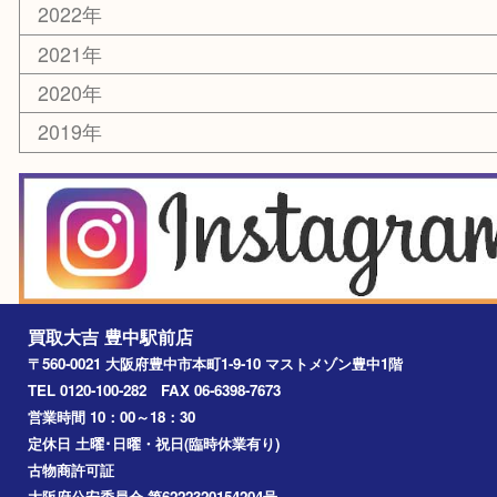
豊中市
豊中駅
淀川区
箕面市
尼崎市
吹田市
川西市
千里中央
宝塚市
アーカイブ
2026年
2025年
2024年
2023年