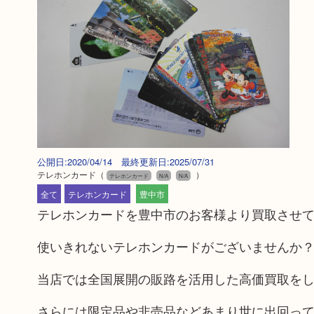
公開日:2020/04/14 最終更新日:2025/07/31
テレホンカード
（
）
テレホンカード
N/A
N/A
全て
テレホンカード
豊中市
テレホンカードを豊中市のお客様より買取させ
使いきれないテレホンカードがございませんか
当店では全国展開の販路を活用した高価買取を
さらには限定品や非売品などあまり世に出回っ