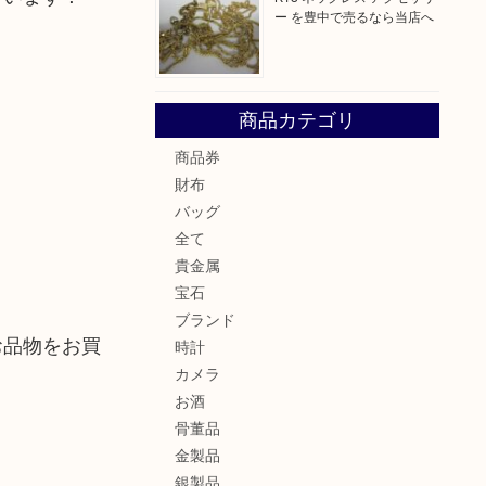
ー を豊中で売るなら当店へ
商品カテゴリ
商品券
財布
バッグ
全て
貴金属
宝石
ブランド
お品物をお買
時計
カメラ
お酒
骨董品
金製品
銀製品