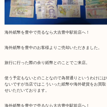
海外紙幣を豊中で売るなら大吉豊中駅前店へ！
海外紙幣を豊中のお客様よりご売却いただきました
旅行に行った際の余り紙幣とのことでご来店。