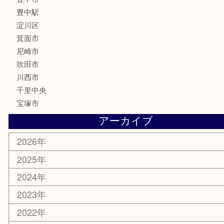
金貨
記念メダル
化粧品
香水
サプリメント
喫煙具
文房具
鉄道模型
家電
電動工具
楽器
ホビー
スマホ・タブレット
切手
囲碁・将棋
お線香・仏具