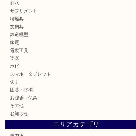
全て
貴金属
宝石
ブランド
時計
カメラ
お酒
骨董品
金製品
銀製品
古美術品
食器
テレホンカード
金券
株主優待券
古銭