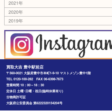
その他
お知らせ
エリアカテゴリ
豊中市
豊中駅
淀川区
箕面市
尼崎市
吹田市
川西市
千里中央
宝塚市
アーカイブ
2026年